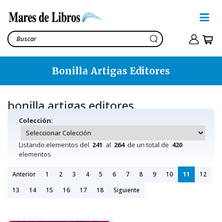
Bonilla Artigas Editores
bonilla artigas editores
Colección:
Listando elementos del
241
al
264
de un total de
420
elementos
Anterior
1
2
3
4
5
6
7
8
9
10
11
12
13
14
15
16
17
18
Siguiente