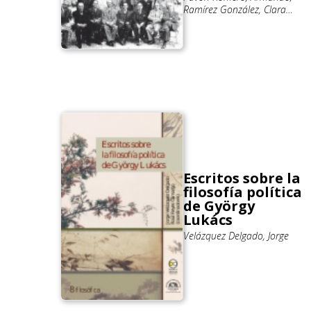
Ramírez González, Clara
Inés; Velasco Gómez,
Ambrosio
Escritos sobre la
filosofía política
de György
Lukács
Velázquez Delgado, Jorge