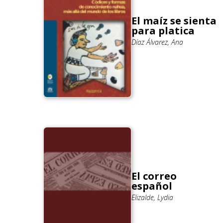
El maíz se sienta
para platica
Díaz Álvarez, Ana
El correo
español
Elizalde, Lydia