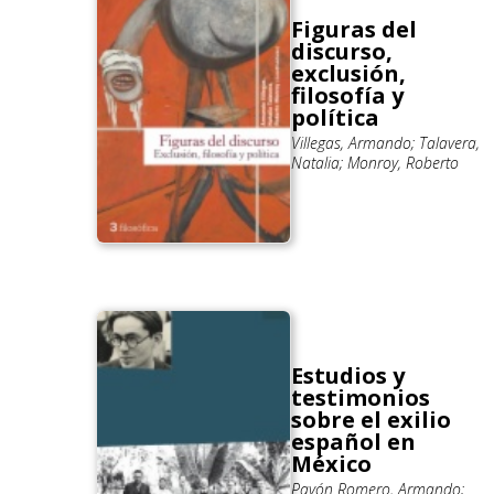
Figuras del
discurso,
exclusión,
filosofía y
política
Villegas, Armando; Talavera,
Natalia; Monroy, Roberto
Estudios y
testimonios
sobre el exilio
español en
México
Pavón Romero, Armando;