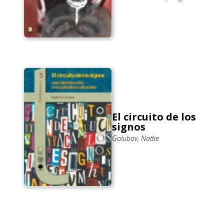
El circuito de los
signos
Golubov, Nattie