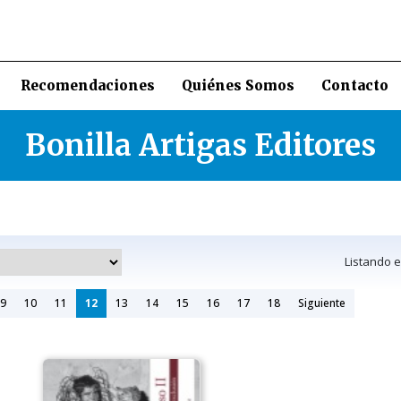
Recomendaciones
Quiénes Somos
Contacto
Bonilla Artigas Editores
Listando 
9
10
11
12
13
14
15
16
17
18
Siguiente