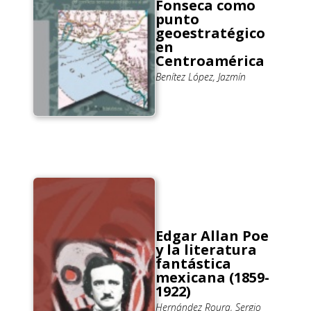
Fonseca como
punto
geoestratégico
en
Centroamérica
Benítez López, Jazmín
Edgar Allan Poe
y la literatura
fantástica
mexicana (1859-
1922)
Hernández Roura, Sergio