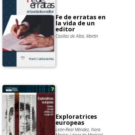
Fe de erratas en
la vida de un
editor
Casillas de Alba, Martín
Exploratrices
europeas
León-Real Méndez, Nora
Marisa; López de Mariscal,