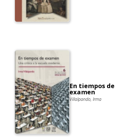
En tiempos de
examen
Villalpando, Irma