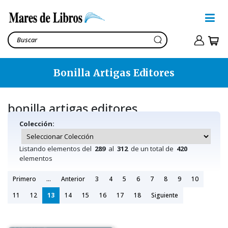
Bonilla Artigas Editores
bonilla artigas editores
Colección:
Listando elementos del
289
al
312
de un total de
420
elementos
Primero
...
Anterior
3
4
5
6
7
8
9
10
11
12
13
14
15
16
17
18
Siguiente