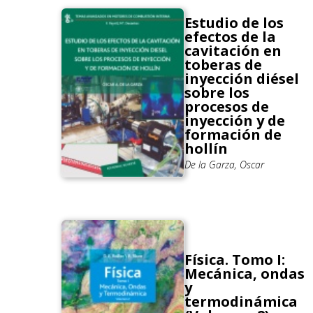
Estudio de los
efectos de la
cavitación en
toberas de
inyección diésel
sobre los
procesos de
inyección y de
formación de
hollín
De la Garza, Oscar
Física. Tomo I:
Mecánica, ondas
y
termodinámica