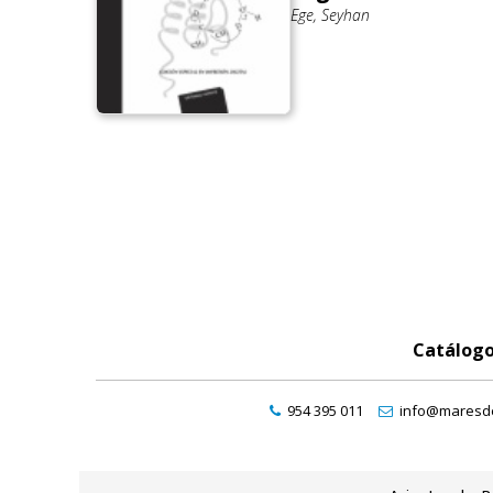
Ege, Seyhan
Catálog
954 395 011
info@maresde