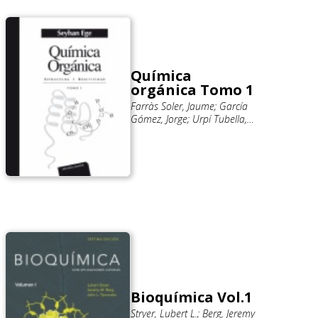
Química
orgánica Tomo 1
Farràs Soler, Jaume; García
Gómez, Jorge; Urpí Tubella,
Fèlix; Ariza Piquer, Xavier;
Costa Arnau, Anna María;
Ege, Seyhan
Bioquímica Vol.1
Stryer, Lubert L.; Berg, Jeremy