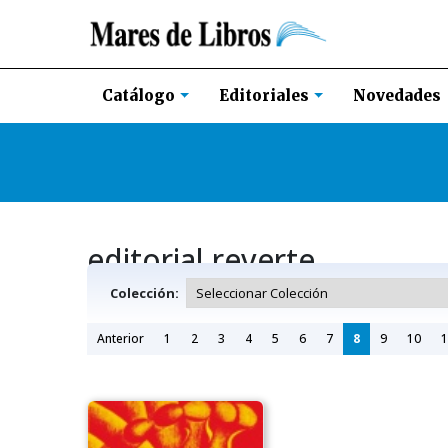
Novedades
Catálogo
Editoriales
editorial reverte
Colección:
Anterior
1
2
3
4
5
6
7
8
9
10
1