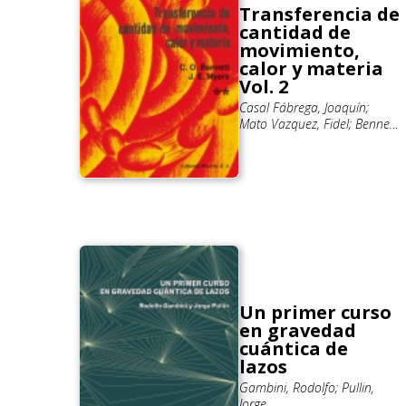
Transferencia de
cantidad de
movimiento,
calor y materia
Vol. 2
Casal Fábrega, Joaquín;
Mato Vazquez, Fidel; Bennett,
C. O.; Myers, J. E.
Un primer curso
en gravedad
cuántica de
lazos
Gambini, Rodolfo; Pullin,
Jorge