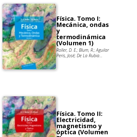
Física. Tomo I:
Mecánica, ondas
y
termodinámica
(Volumen 1)
Roller, D. E.; Blum, R.; Aguilar
Peris, José; De La Rubia
Pacheco, Juan
Física. Tomo II:
Electricidad,
magnetismo y
óptica (Volumen