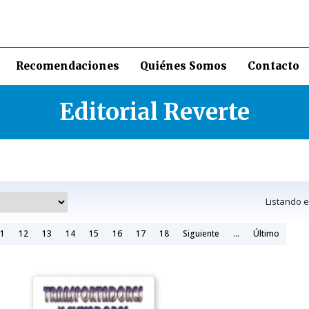
Recomendaciones
Quiénes Somos
Contacto
Editorial Reverte
Listando 
1
12
13
14
15
16
17
18
Siguiente
...
Último