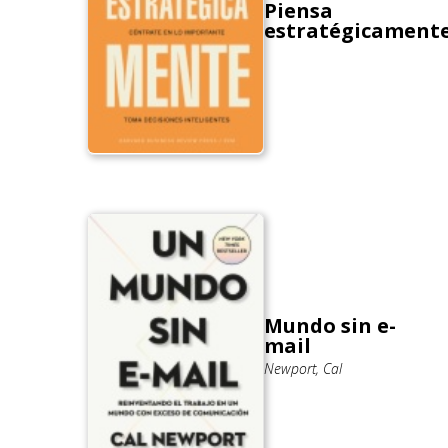
Piensa
estratégicament
Mundo sin e-
mail
Newport, Cal