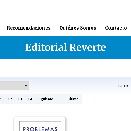
Recomendaciones
Quiénes Somos
Contacto
Editorial Reverte
Listand
1
12
13
14
Siguiente
...
Último