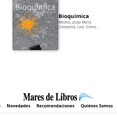
Bioquímica
Mestres, Josep Maria;
Campamà, Laia; Griera,
Marta; Lara Vitri, Patricia;
Stryer, Lubert L.
o
Novedades
Recomendaciones
Quiénes Somos