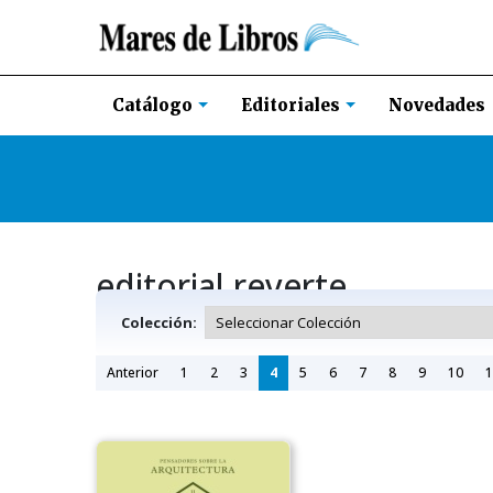
Novedades
Catálogo
Editoriales
editorial reverte
Colección:
Anterior
1
2
3
4
5
6
7
8
9
10
1