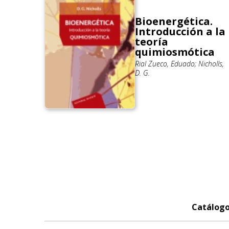
Bioenergética.
Introducción a la
teoría
quimiosmótica
Rial Zueco, Eduado; Nicholls,
D. G.
Catálog