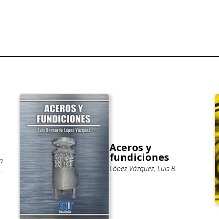
Aceros y
fundiciones
a
López Vázquez, Luis B.
o;