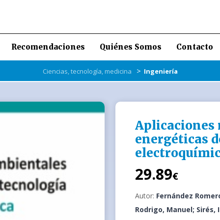
Recomendaciones
Quiénes Somos
Contacto
>
Ciencias, tecnología, medicina
Ingeniería
Aplicaciones
energéticas d
electroquími
29.89
€
Autor:
Fernández Romero,
Rodrigo, Manuel; Sirés, 