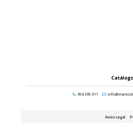
Catálog
954 395 011
info@maresde
Aviso Legal
P