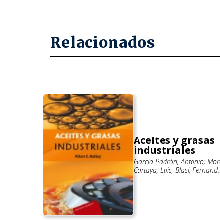
Relacionados
Aceites y grasas
industriales
s
García Padrón, Antonio; Mor
Cartaya, Luis; Blasi, Fernand
io
Bailey, Alton Edward