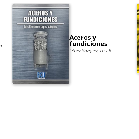
Aceros y
fundiciones
a
López Vázquez, Luis B.
o;