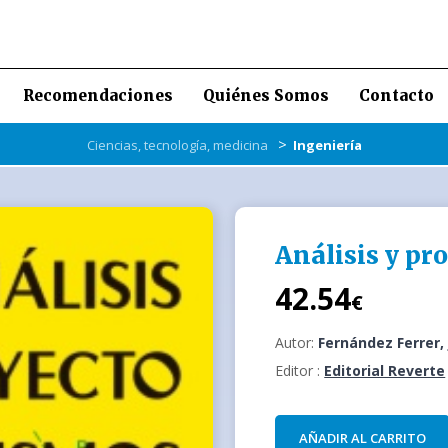
Recomendaciones
Quiénes Somos
Contacto
>
Ciencias, tecnología, medicina
Ingeniería
Análisis y p
42.54
€
Autor:
Fernández Ferrer, 
Editor :
Editorial Reverte
AÑADIR AL CARRITO