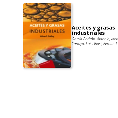
Aceites y grasas
industriales
s
García Padrón, Antonio; Mor
Cartaya, Luis; Blasi, Fernand
io
Bailey, Alton Edward