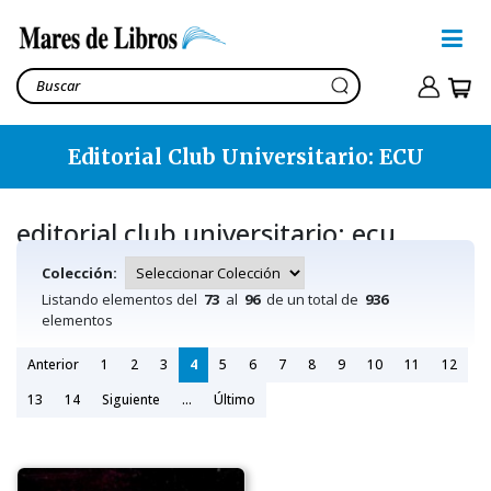
Editorial Club Universitario: ECU
editorial club universitario: ecu
Colección:
Listando elementos del
73
al
96
de un total de
936
elementos
Anterior
1
2
3
4
5
6
7
8
9
10
11
12
13
14
Siguiente
...
Último