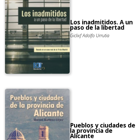
Los inadmitidos. A un
paso de la libertad
Giclixf Adolfo Urrutia
Pueblos y ciudades de
la provincia de
Alicante