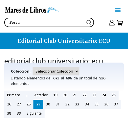
Editorial Club Universitario: ECU
editorial club universitario: ecu
Colección:
Listando elementos del
673
al
696
de un total de
936
elementos
Primero
...
Anterior
19
20
21
22
23
24
25
26
27
28
29
30
31
32
33
34
35
36
37
38
39
Siguiente