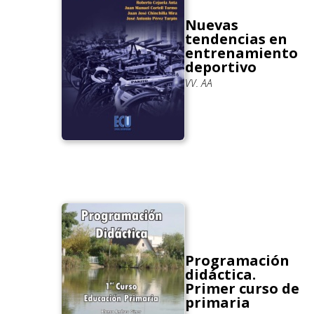
Nuevas
tendencias en
entrenamiento
deportivo
VV. AA
Programación
didáctica.
Primer curso de
primaria