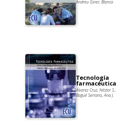
Andreu Giner, Blanca
Tecnología
farmacéutica
Álvarez Cruz, Néstor S.;
Bagué Serrano, Ana J.