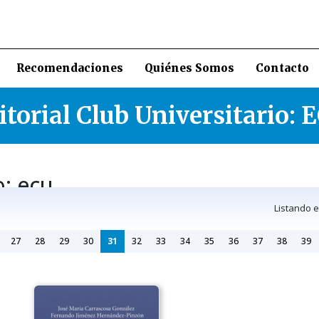
Recomendaciones
Quiénes Somos
Contacto
itorial Club Universitario: 
o: ecu
Listando 
27
28
29
30
31
32
33
34
35
36
37
38
39