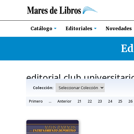
Novedades
Catálogo
Editoriales
Ed
editorial club universitari
Colección:
Primero
...
Anterior
21
22
23
24
25
26