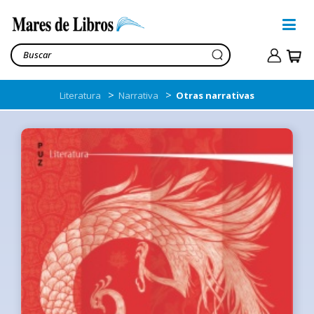
>
>
Literatura
Narrativa
Otras narrativas