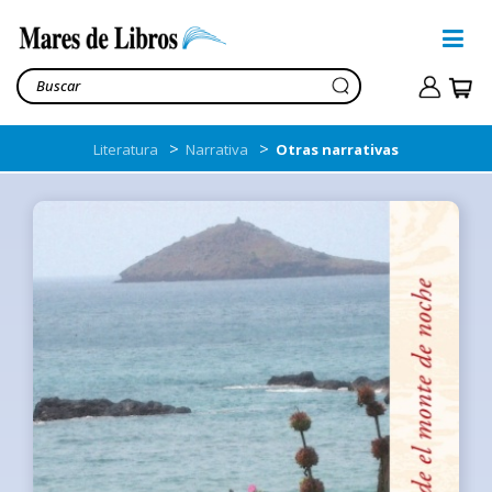
>
>
Literatura
Narrativa
Otras narrativas