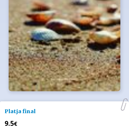
Platja final
9.5
€