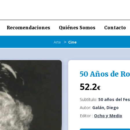
Recomendaciones
Quiénes Somos
Contacto
>
Arte
Cine
50 Años de Ro
52.2
€
Subtítulo:
50 años del Fes
Autor:
Galán, Diego
Editor :
Ocho y Medio