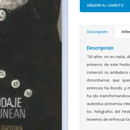
AÑADIR AL CARRITO
Descripción
Info
Descripción
"50 años no es nada, di
primeros de este Festiv
comenzó su andadura en
donostiarras que quer
entonces ha llovido, y m
ha ido transformandose
autentica presencia int
los fotógrafos del Fest
tenemos de refrescar l