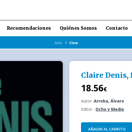
Recomendaciones
Quiénes Somos
Contacto
>
Arte
Cine
Claire Denis, 
18.56
€
Autor:
Arroba, Álvaro
Editor :
Ocho y Medio
AÑADIR AL CARRITO