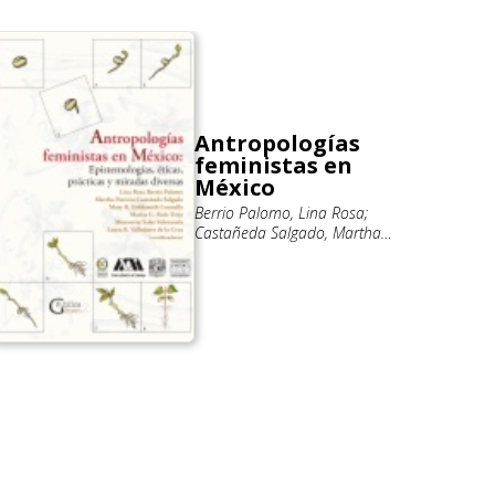
Antropologías
feministas en
México
Berrio Palomo, Lina Rosa;
Castañeda Salgado, Martha
Patricia; Goldsmith
Connelly,Mary R; Ruiz-Trejo,
Marisa G; Salas Valenzuela,
Monserrat; Valladares de la
Cruz, Laura R.