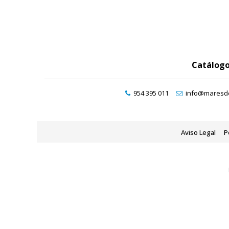
Catálog
954 395 011
info@maresde
Aviso Legal
P