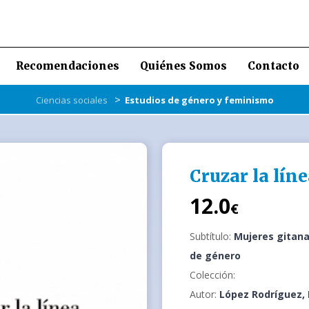
Recomendaciones
Quiénes Somos
Contacto
>
Ciencias sociales
Estudios de género y feminismo
Cruzar la lín
12.0
€
Subtítulo:
Mujeres gitanas
de género
Colección:
Autor:
López Rodríguez, 