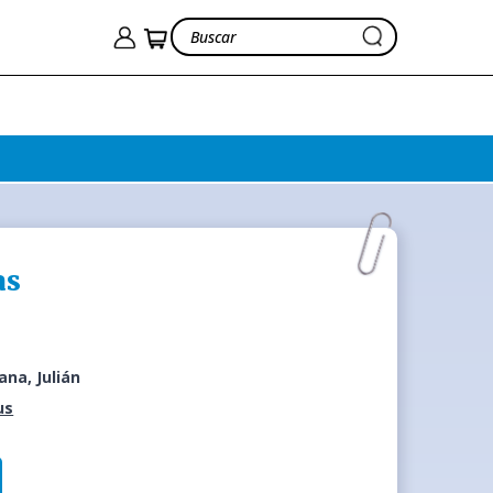
as
na, Julián
us