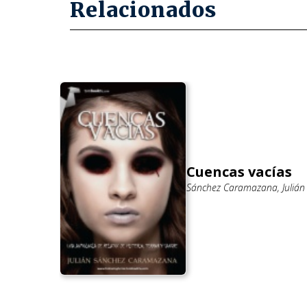
Relacionados
m
Cuencas vacías
Sánchez Caramazana, Julián