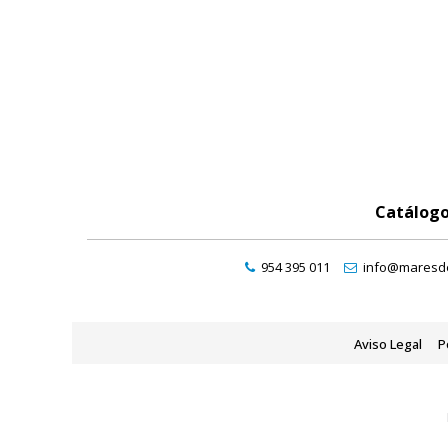
Catálog
954 395 011
info@maresde
Aviso Legal
P