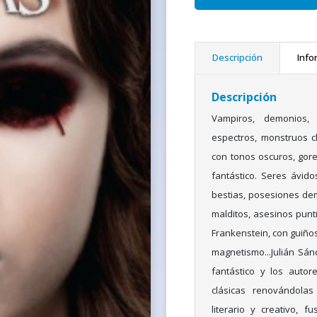
Descripción
Info
Descripción
Vampiros, demonios, p
espectros, monstruos clá
con tonos oscuros, gor
fantástico. Seres ávid
bestias, posesiones dem
malditos, asesinos punt
Frankenstein, con guiños
magnetismo...Julián S
fantástico y los autor
clásicas renovándola
literario y creativo, 