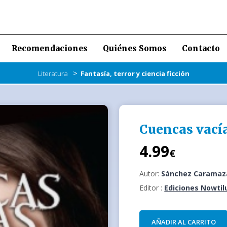
Recomendaciones
Quiénes Somos
Contacto
>
Literatura
Fantasía, terror y ciencia ficción
Cuencas vací
4.99
€
Autor:
Sánchez Caramaza
Editor :
Ediciones Nowtil
AÑADIR AL CARRITO