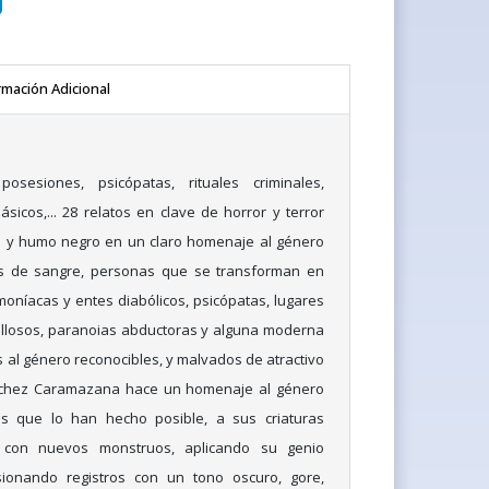
rmación Adicional
osesiones, psicópatas, rituales criminales,
sicos,... 28 relatos en clave de horror y terror
e y humo negro en un claro homenaje al género
os de sangre, personas que se transforman en
oníacas y entes diabólicos, psicópatas, lugares
illosos, paranoias abductoras y alguna moderna
 al género reconocibles, y malvados de atractivo
ánchez Caramazana hace un homenaje al género
es que lo han hecho posible, a sus criaturas
s con nuevos monstruos, aplicando su genio
fusionando registros con un tono oscuro, gore,