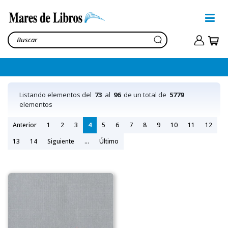
Listando elementos del
73
al
96
de un total de
5779
elementos
Anterior
1
2
3
4
5
6
7
8
9
10
11
12
13
14
Siguiente
...
Último