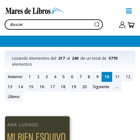
Listando elementos del
217
al
240
de un total de
5779
elementos
Anterior
1
2
3
4
5
6
7
8
9
10
11
12
13
14
15
16
17
18
19
20
Siguiente
...
Último