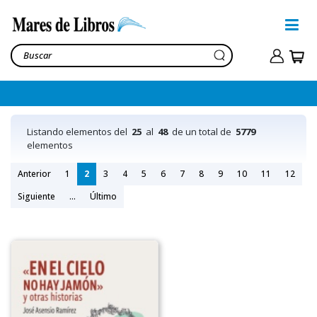
Listando elementos del
25
al
48
de un total de
5779
elementos
Anterior
1
2
3
4
5
6
7
8
9
10
11
12
Siguiente
...
Último