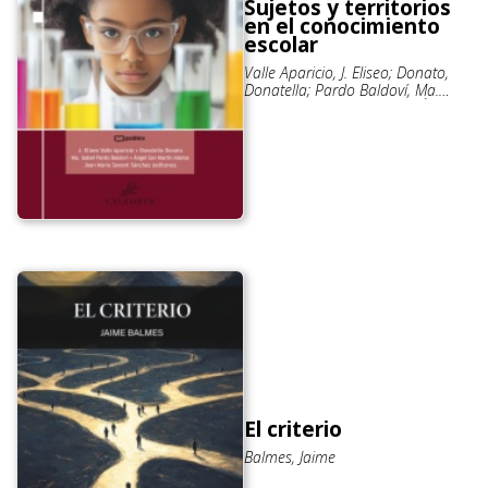
Sujetos y territorios
en el conocimiento
escolar
Valle Aparicio, J. Eliseo; Donato,
Donatella; Pardo Baldoví, Ma.
Isabel; San Martín Alonso, Ángel;
Senet Sánchez, Joan María
El criterio
Balmes, Jaime