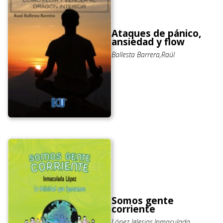
Ataques de pánico,
ansiedad y flow
Ballesta Barrera,Raúl
Somos gente
corriente
López Iglesias,Inmaculada