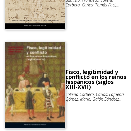
Bautista, Francisco; Laliena
Corbera, Carlos; Tomás Faci,
Guillermo
Fisco, legitimidad y
conflicto en los reinos
hispánicos (siglos
XIII-XVII)
Laliena Corbera, Carlos; Lafuente
Gómez, Mario; Galán Sánchez,
Ángel