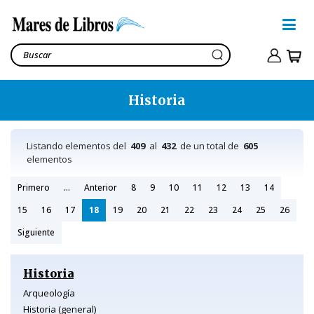
Historia
Listando elementos del
409
al
432
de un total de
605
elementos
Primero
...
Anterior
8
9
10
11
12
13
14
15
16
17
18
19
20
21
22
23
24
25
26
Siguiente
Historia
Arqueología
Historia (general)