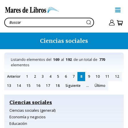
Ciencias sociales
Listando elementos del
169
al
192
de un total de
770
elementos
Anterior
1
2
3
4
5
6
7
8
9
10
11
12
13
14
15
16
17
18
Siguiente
...
Último
Ciencias sociales
Ciencias sociales (general)
Economía y negocios
Educación