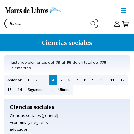
Ciencias sociales
Listando elementos del
73
al
96
de un total de
770
elementos
Anterior
1
2
3
4
5
6
7
8
9
10
11
12
13
14
Siguiente
...
Último
Ciencias sociales
Ciencias sociales (general)
Economía y negocios
Educación