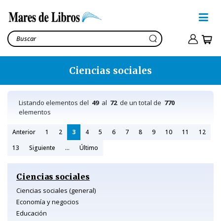
Ciencias sociales
Listando elementos del
49
al
72
de un total de
770
elementos
Anterior
1
2
3
4
5
6
7
8
9
10
11
12
13
Siguiente
...
Último
Ciencias sociales
Ciencias sociales (general)
Economía y negocios
Educación