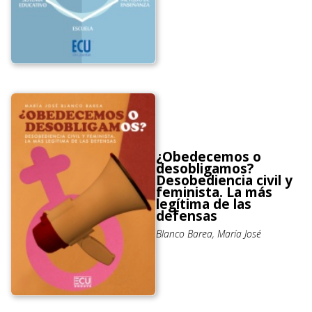
¿Obedecemos o
desobligamos?
Desobediencia civil y
feminista. La más
legítima de las
defensas
Blanco Barea, María José