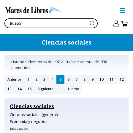
Ciencias sociales
Listando elementos del
97
al
120
de un total de
770
elementos
Anterior
1
2
3
4
5
6
7
8
9
10
11
12
13
14
15
Siguiente
...
Último
Ciencias sociales
Ciencias sociales (general)
Economía y negocios
Educación