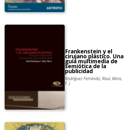
Frankenstein y el
cirujano plástico. Una
guía multimedia de
semiótica de la
publicidad
Rodríguez Ferrándiz, Raul; Mora,
F. J.