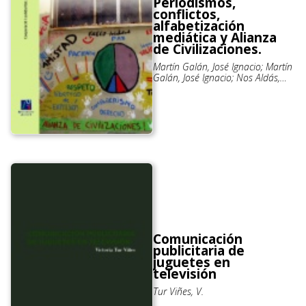
Periodismos,
conflictos,
alfabetización
mediática y Alianza
de Civilizaciones.
Martín Galán, José Ignacio; Martín
Galán, José Ignacio; Nos Aldás,
Eloísa; Ahmed Ali, Fatuma
Comunicación
publicitaria de
juguetes en
televisión
Tur Viñes, V.