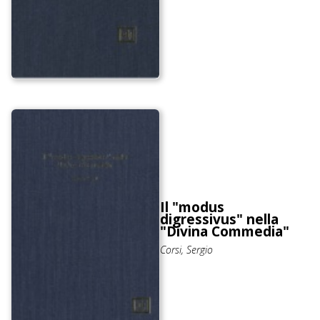
Il "modus
digressivus" nella
"Divina Commedia"
Corsi, Sergio