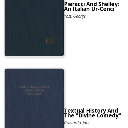
Pieracci And Shelley:
An Italian Ur-Cenci
Yost, George
Textual History And
The "Divine Comedy"
Guzzardo, John