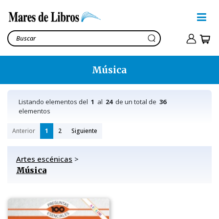
Música
Listando elementos del
1
al
24
de un total de
36
elementos
Anterior
1
2
Siguiente
Artes escénicas
>
Música