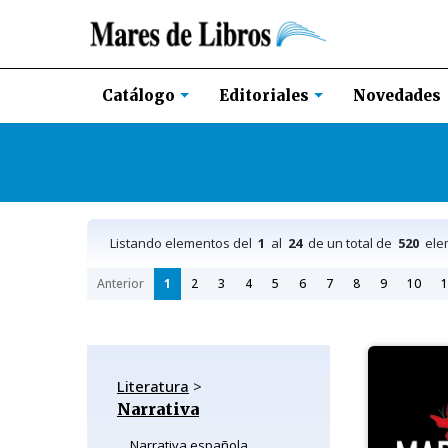
Novedades
Catálogo
Editoriales
Listando elementos del
1
al
24
de un total de
520
ele
Anterior
1
2
3
4
5
6
7
8
9
10
1
Literatura
>
Narrativa
Narrativa española