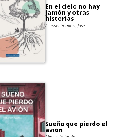
En el cielo no hay
jamón y otras
historias
Asensio Ramírez, José
Sueño que pierdo el
avión
Alonso, Yolanda