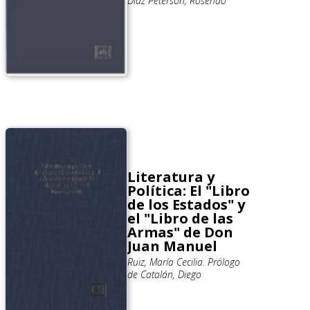
Díaz Peterson, Rosendo
Literatura y
Política: El "Libro
de los Estados" y
el "Libro de las
Armas" de Don
Juan Manuel
Ruiz, María Cecilia. Prólogo
de Catalán, Diego