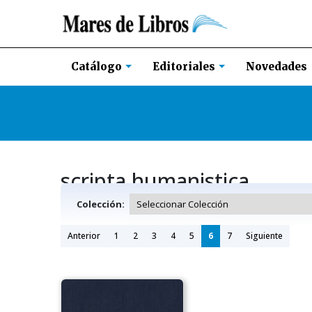
Novedades
Catálogo
Editoriales
scripta humanistica
Colección:
Anterior
1
2
3
4
5
6
7
Siguiente