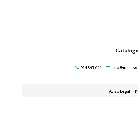
Catálog
954 395 011
info@maresde
Aviso Legal
P