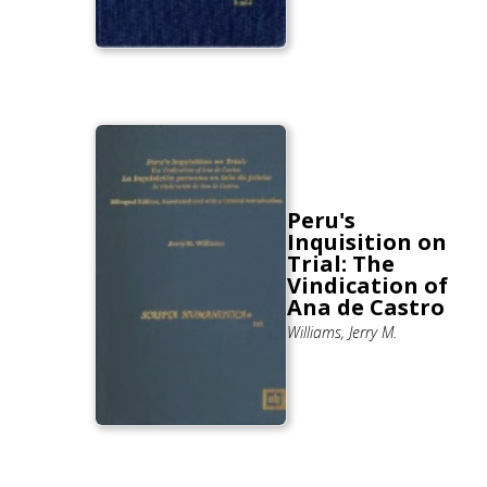
Peru's
Inquisition on
Trial: The
Vindication of
Ana de Castro
Williams, Jerry M.