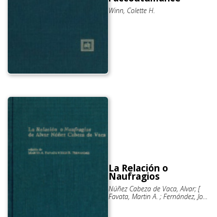
Winn, Colette H.
La Relación o
Naufragios
Núñez Cabeza de Vaca, Alvar; [
Favata, Martin A. ; Fernández, José
B. (eds.) ]