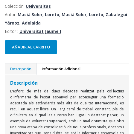
Colección:
UNiversitas
Autor:
Maciá Soler, Loreto; Maciá Soler, Loreto; Zabalegui
Yárnoz, Adelaida
Editor :
Universitat Jaume I
AÑADIR AL CARRITO
Descripción
Información Adicional
Descripción
L'esforç de més de dues dècades realitzat pels col·lectius
d'infermeria de l'estat espanyol per aconseguir una formació
adaptada als estàndards més alts de qualitat internacional, es
recull en aquest llibre. Un llarg camí de treball constant, ple de
dificultats, en el qual les autores han jugat un destacat paper; un
exemple de voluntat i superació, amb un final optimista que obri
una nova etapa de consolidació de nous professionals, docents i
investigadors que, sens dubte, situarà la infermeria espanyola en