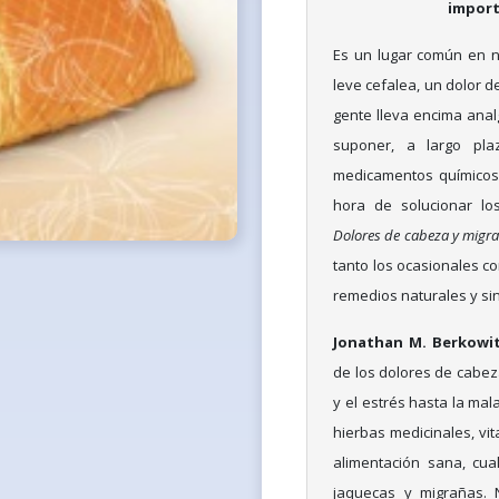
import
Es un lugar común en n
leve cefalea, un dolor d
gente lleva encima anal
suponer, a largo pla
medicamentos químicos,
hora de solucionar lo
Dolores de cabeza y migr
tanto los ocasionales co
remedios naturales y sin
Jonathan M. Berkowi
de los dolores de cabe
y el estrés hasta la mal
hierbas medicinales, vi
alimentación sana, cua
jaquecas y migrañas.