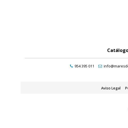
Catálog
954 395 011
info@maresde
Aviso Legal
P