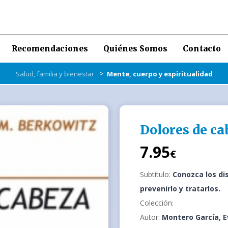
Recomendaciones
Quiénes Somos
Contacto
>
Salud, familia y bienestar
Mente, cuerpo y espiritualidad
Dolores de ca
7.95
€
Subtítulo:
Conozca los di
prevenirlo y tratarlos.
Colección:
Autor:
Montero García, E