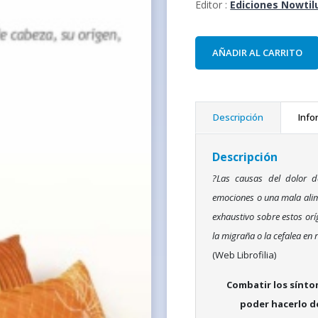
Editor :
Ediciones Nowtil
AÑADIR AL CARRITO
Descripción
Info
Descripción
?Las causas del dolor de
emociones o una mala alim
exhaustivo sobre estos orí
la migraña o la cefalea en 
(Web Librofilia)
Combatir los síntom
poder hacerlo d