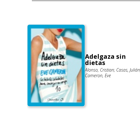
Adelgaza sin
 lo
dietas
Alonso, Cristian; Casas, Julián
Cameron, Eve