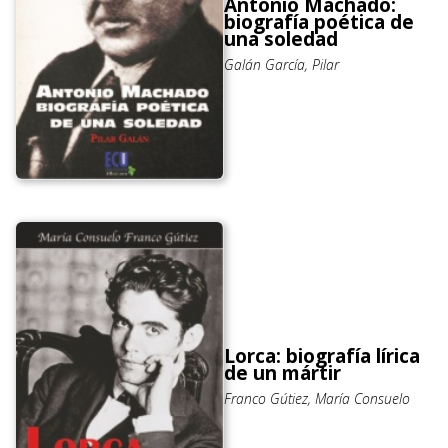
Antonio Machado:
biografía poética de
una soledad
Galán García, Pilar
Lorca: biografía lírica
de un mártir
Franco Gútiez, María Consuelo