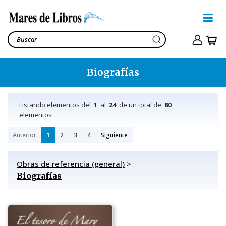
Biografías
Listando elementos del
1
al
24
de un total de
80
elementos
Anterior
1
2
3
4
Siguiente
Obras de referencia (general)
>
Biografías