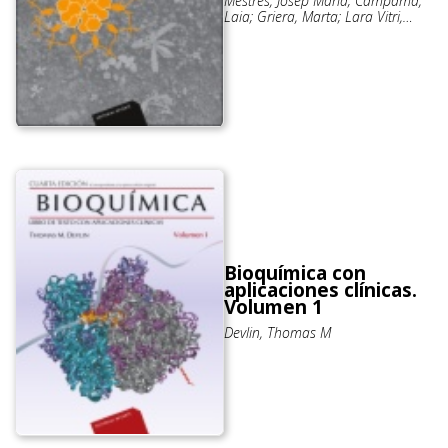
Mestres, Josep Maria; Campamà,
Laia; Griera, Marta; Lara Vitri,
Patricia; Stryer, Lubert L.
Bioquímica con
aplicaciones clínicas.
Volumen 1
Devlin, Thomas M