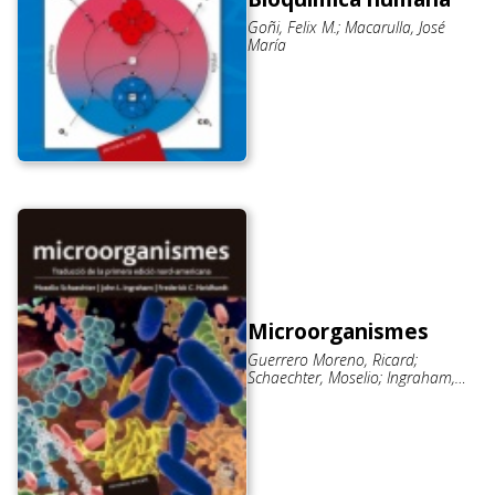
Goñi, Felix M.; Macarulla, José
María
Microorganismes
Guerrero Moreno, Ricard;
Schaechter, Moselio; Ingraham,
John L.; Neidhardt, Frederick C.