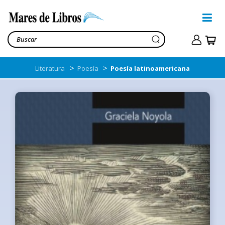
>
>
Literatura
Poesía
Poesía latinoamericana