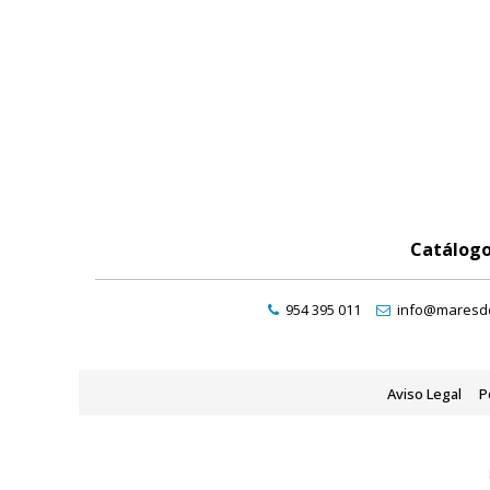
Catálog
954 395 011
info@maresde
Aviso Legal
P