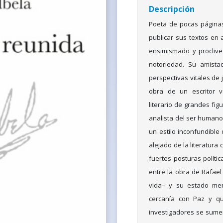
Descripción
Poeta de pocas páginas
publicar sus textos en 
ensimismado y proclive 
notoriedad. Su amist
perspectivas vitales de j
obra de un escritor ve
literario de grandes fi
analista del ser humano
un estilo inconfundible 
alejado de la literatura
fuertes posturas polític
entre la obra de Rafael 
vida– y su estado men
cercanía con Paz y q
investigadores se sumen