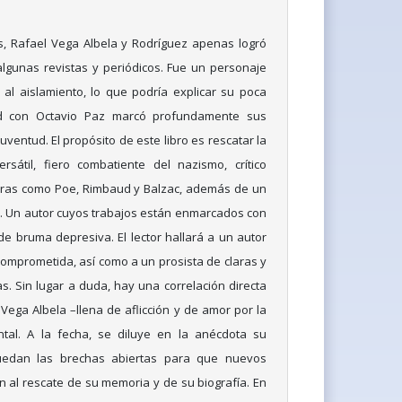
, Rafael Vega Albela y Rodríguez apenas logró
algunas revistas y periódicos. Fue un personaje
al aislamiento, lo que podría explicar su poca
ad con Octavio Paz marcó profundamente sus
uventud. El propósito de este libro es rescatar la
rsátil, fiero combatiente del nazismo, crítico
guras como Poe, Rimbaud y Balzac, además de un
. Un autor cuyos trabajos están enmarcados con
de bruma depresiva. El lector hallará a un autor
 comprometida, así como a un prosista de claras y
as. Sin lugar a duda, hay una correlación directa
Vega Albela –llena de aflicción y de amor por la
tal. A la fecha, se diluye en la anécdota su
uedan las brechas abiertas para que nuevos
 al rescate de su memoria y de su biografía. En