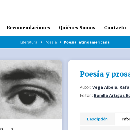
Recomendaciones
Quiénes Somos
Contacto
>
>
Literatura
Poesía
Poesía latinoamericana
Poesía y pros
Autor:
Vega Albela, Rafa
Editor :
Bonilla Artigas E
Descripción
Info