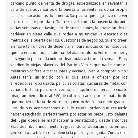
cercano punto de venta de drogas, especializada en reventar la
cara de sus adversarios o la puerta o las ventanas de su propia
casa, si la ocasión así lo amerita. Sospecho que algo tuvo que ver
en su reciente partida a Guerrero, así como la ausencia durante
varias semanas de Kevin, uno de sus halcones, la aparición de un
cadáver en plena calle que rodea a mi unidad -a escasos diez
metros de la puerta del 103. Cuestiones de negocios, quiero creer,
siempre tan difíciles de desentrañar para idiotas como nosotros,
que no entendemos el idioma del plata o plomo.Entre el primer y
el segundo piso de la unidad deambula casi toda la semana Elías,
vendiendo viejas playeras del Partido Verde que nadie compra
mientras vocifera a transeúntes y vecinos, ¿van a comprar o no?
Antes tenía un triciclo con el que salía a ofrecer por los
alrededores ropa usada, películas piratas, cucharas de metal, con
variada fortuna, pero otro vecino, un inquilino del tercer o cuarto
piso, también adicto al PVC, le robó su carro para rematarlo (lo
que motivó la furia de Norman, quién ordenó una madrugada a
uno de sus acompañantes que lo rajara, orden que recuerdo
haber escuchado perfectamente por estar mi pieza justo delante
del lugar donde se machacaban a puñetazos) y desde entonces
Elías deambula inútilmente, regresando al departamento en que
vive sólo para tocar con violencia la puerta y preguntar 7una y otra