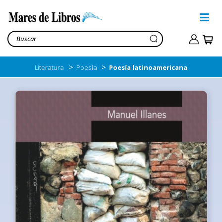
>
>
Literatura
Poesía
Poesía latinoamericana