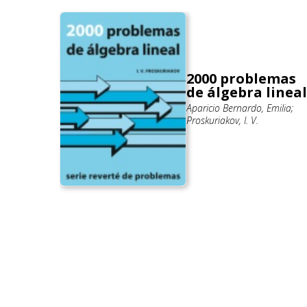
2000 problemas
de álgebra lineal
Aparicio Bernardo, Emilia;
ián; Bou
Proskuriakov, I. V.
Walter