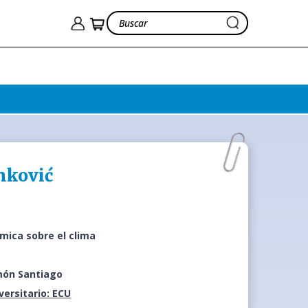
nković
mica sobre el clima
món Santiago
iversitario: ECU