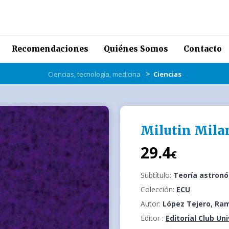
Recomendaciones
Quiénes Somos
Contacto
>
Ciencias, tecnología, medicina
Ciencias
Milutin Mila
29.4
€
Subtítulo:
Teoría astronó
Colección:
ECU
Autor:
López Tejero, Ra
Editor :
Editorial Club Un