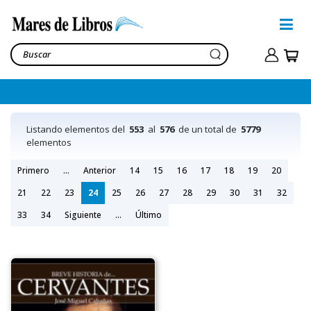
Listando elementos del
553
al
576
de un total de
5779
elementos
Primero
...
Anterior
14
15
16
17
18
19
20
21
22
23
24
25
26
27
28
29
30
31
32
33
34
Siguiente
...
Último