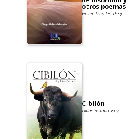
de insomnio y
otros poemas
Galera Morales, Diego
Cibilón
Llinás Serrano, Eloy