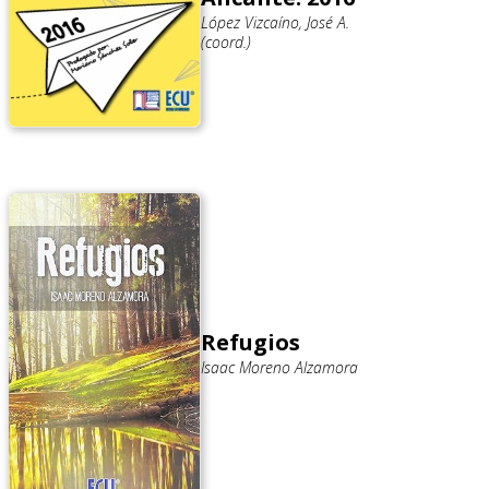
López Vizcaíno, José A.
(coord.)
Refugios
Isaac Moreno Alzamora