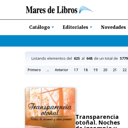
Novedades
Catálogo
Editoriales
Listando elementos del
625
al
648
de un total de
5779
Primero
...
Anterior
17
18
19
20
21
22
Transparencia
otoñal. Noches