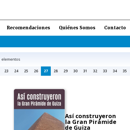
Recomendaciones
Quiénes Somos
Contacto
elementos
23
24
25
26
27
28
29
30
31
32
33
34
35
Así construyeron
la Gran Pirámide
de Guiza