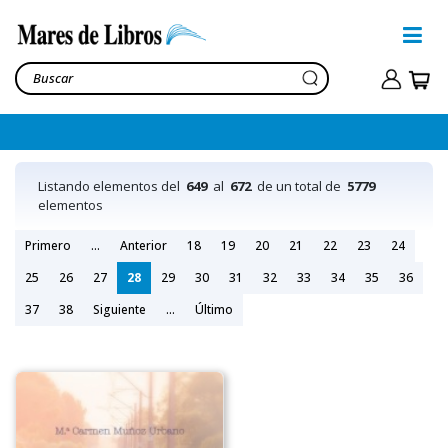
Listando elementos del
649
al
672
de un total de
5779
elementos
Primero
...
Anterior
18
19
20
21
22
23
24
25
26
27
28
29
30
31
32
33
34
35
36
37
38
Siguiente
...
Último