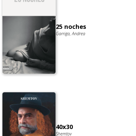
25 noches
Garriga, Andrea
40x30
Shemtov