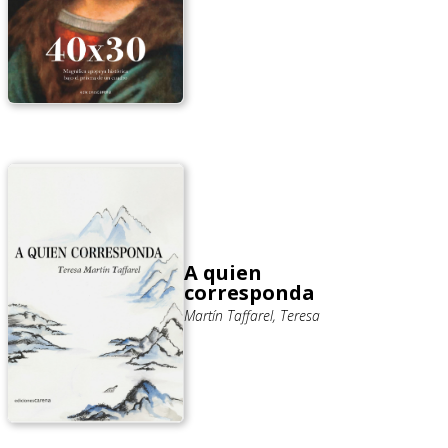
A quien
corresponda
Martín Taffarel, Teresa