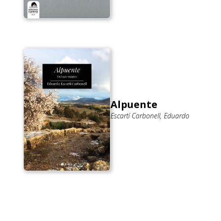
Alpuente
Escartí Carbonell, Eduardo