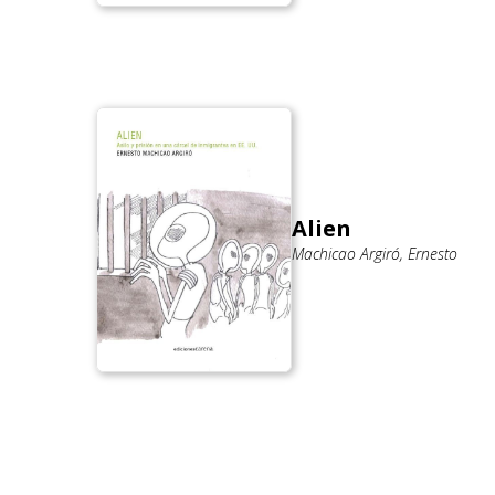
Alien
Machicao Argiró, Ernesto