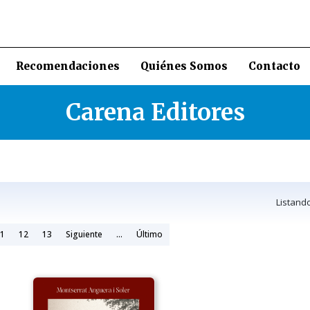
Recomendaciones
Quiénes Somos
Contacto
Carena Editores
Listand
1
12
13
Siguiente
...
Último