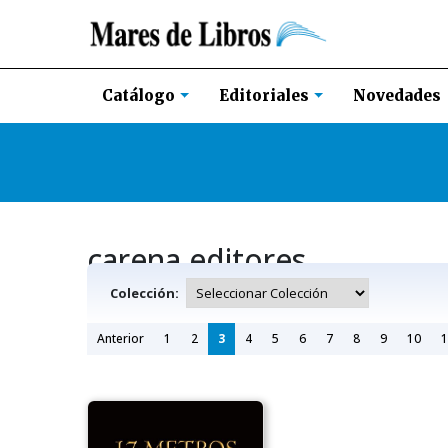
Novedades
Catálogo
Editoriales
carena editores
Colección:
Anterior
1
2
3
4
5
6
7
8
9
10
1