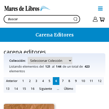
Carena Editores
carena editores
Colección:
Listando elementos del
121
al
144
de un total de
423
elementos
Anterior
1
2
3
4
5
6
7
8
9
10
11
12
13
14
15
16
Siguiente
...
Último