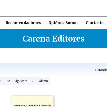
Recomendaciones
Quiénes Somos
Contacto
Carena Editores
Listand
1
12
Siguiente
...
Último