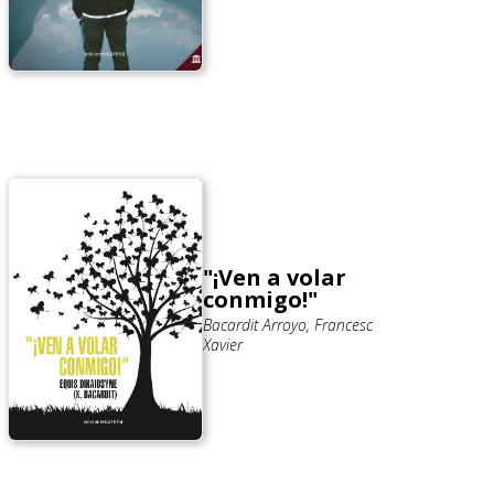
"¡Ven a volar
conmigo!"
Bacardit Arroyo, Francesc
Xavier