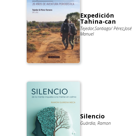
Expedición
Tahina-can
Tejedor,Santiago/ Pérez,José
Manuel
Silencio
Guàrdia, Ramon