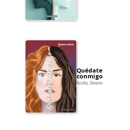
Quédate
conmigo
Acuña, Daiana