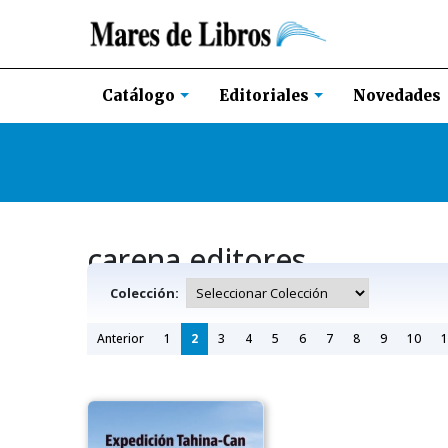
Novedades
Catálogo
Editoriales
carena editores
Colección:
Anterior
1
2
3
4
5
6
7
8
9
10
1