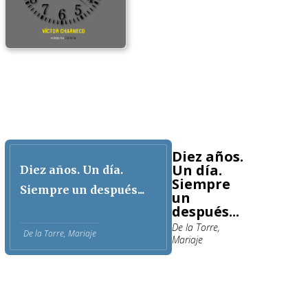
Diez años.
Un día.
Diez años. Un día.
Siempre
Siempre un después...
un
después...
De la Torre,
De la Torre, Mariaje
Mariaje