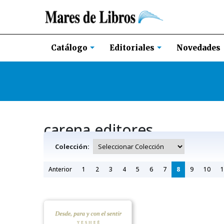
Novedades
Catálogo
Editoriales
carena editores
Colección:
Anterior
1
2
3
4
5
6
7
8
9
10
1