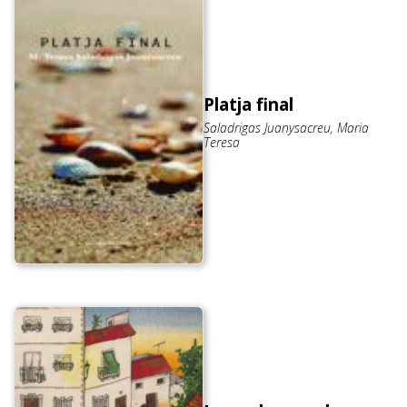
Platja final
Saladrigas Juanysacreu, Maria
Teresa