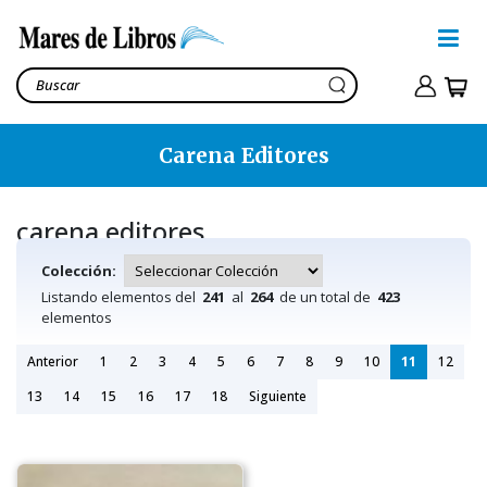
Carena Editores
carena editores
Colección:
Listando elementos del
241
al
264
de un total de
423
elementos
Anterior
1
2
3
4
5
6
7
8
9
10
11
12
13
14
15
16
17
18
Siguiente