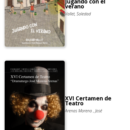
Jugando con el
verano
Vallet, Soledad
XVI Certamen de
Teatro
Arenas Moreno , José