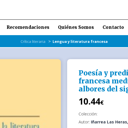
Recomendaciones
Quiénes Somos
Contacto
>
Crítica literaria
Lengua y literatura francesa
Poesía y predi
francesa medie
albores del si
10.44
€
Colección:
Autor:
Iñarrea Las Heras