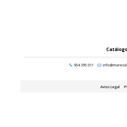
Catálog
954 395 011
info@maresde
Aviso Legal
P