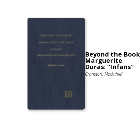
e
l
Beyond the Book
 In
Marguerite
ovels
Duras: "Infans"
Cranston, Mechthild