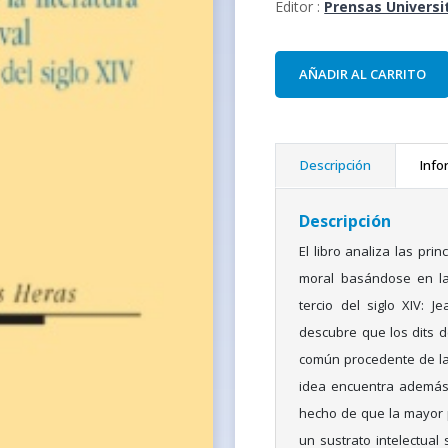
Editor :
Prensas Universi
AÑADIR AL CARRITO
Descripción
Info
Descripción
El libro analiza las pri
moral basándose en la
tercio del siglo XIV: 
descubre que los dits 
común procedente de la 
idea encuentra además j
hecho de que la mayor p
un sustrato intelectual