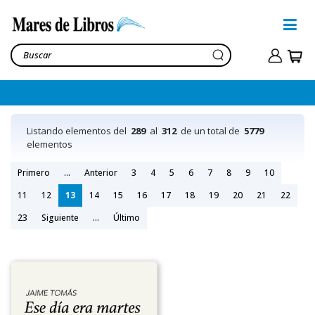
Listando elementos del
289
al
312
de un total de
5779
elementos
Primero
...
Anterior
3
4
5
6
7
8
9
10
11
12
13
14
15
16
17
18
19
20
21
22
23
Siguiente
...
Último