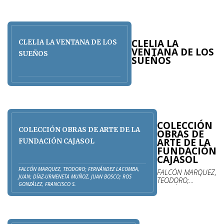
CLELIA LA
CLELIA LA VENTANA DE LOS
VENTANA DE LOS
SUEÑOS
SUEÑOS
COLECCIÓN
COLECCIÓN OBRAS DE ARTE DE LA
OBRAS DE
ARTE DE LA
FUNDACIÓN CAJASOL
FUNDACIÓN
CAJASOL
FALCÓN MARQUEZ, TEODORO; FERNÁNDEZ LACOMBA,
FALCÓN MARQUEZ,
JUAN; DÍAZ-URMENETA MUÑOZ, JUAN BOSCO; ROS
TEODORO;
GONZÁLEZ, FRANCISCO S.
FERNÁNDEZ
LACOMBA, JUAN;
DÍAZ-URMENETA
MUÑOZ, JUAN
BOSCO; ROS