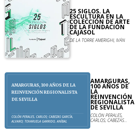
25 SIGLOS. LA
ESCULTURA EN LA
COLECCIÓN DE ARTE
DE LA FUNDACIÓN
CAJASOL
DE LA TORRE AMERIGHI, IVÁN
AMARGURAS,
100 AÑOS DE
AMARGURAS, 100 AÑOS DE LA
LA
REINVENCIÓN REGIONALISTA
REINVENCIÓN
DE SEVILLA
REGIONALISTA
DE SEVILLA
COLÓN PERALES,
COLÓN PERALES, CARLOS; CABEZAS GARCÍA,
CARLOS; CABEZAS
ALVARO; TOVARUELA GARRIDO, ANÍBAL
GARCÍA, ALVARO;
TOVARUELA GARRIDO,
ANÍBAL